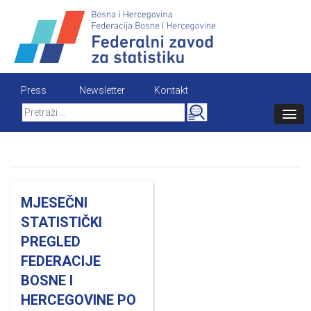
Skip
to
content
Press
Newsletter
Kontakt
Search
for:
MJESEČNI
STATISTIČKI
PREGLED
FEDERACIJE
BOSNE I
HERCEGOVINE PO