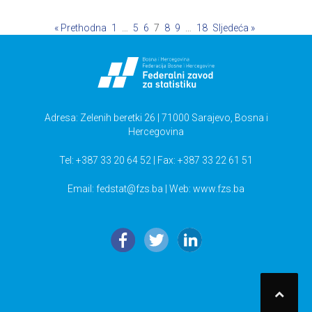
« Prethodna
1
…
5
6
7
8
9
…
18
Sljedeća »
Adresa: Zelenih beretki 26 | 71000 Sarajevo, Bosna i
Hercegovina
Tel: +387 33 20 64 52 | Fax: +387 33 22 61 51
Email:
fedstat@fzs.ba
| Web: www.fzs.ba