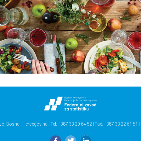
vo, Bosna i Hercegovina | Tel: +387 33 20 64 52 | Fax: +387 33 22 61 51 |