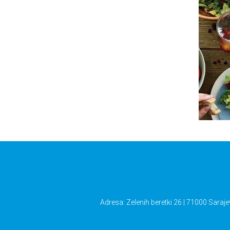
Adresa: Zelenih beretki 26 | 71000 Saraje