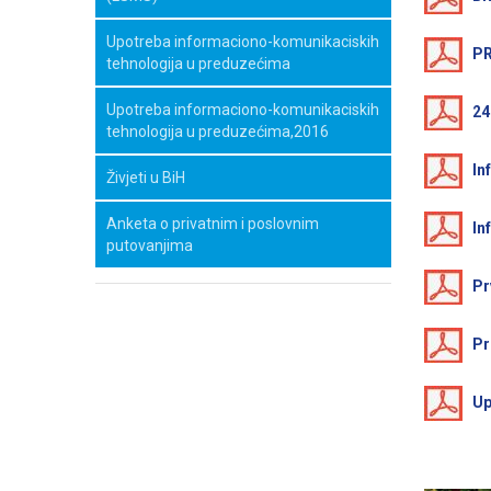
Upotreba informaciono-komunikaciskih
PR
tehnologija u preduzećima
Upotreba informaciono-komunikaciskih
24
tehnologija u preduzećima,2016
In
Živjeti u BiH
Anketa o privatnim i poslovnim
In
putovanjima
Pr
Pr
Up