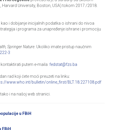
h, Harvard University, Boston, USA) tokom 2017./2018.
ao i dobijanje inicijalnih podatka o ishrani do nivoa
 strategija i programa za unapređenje ishrane i promociju
alth, Springer Nature
. Ukoliko imate pristup naučnim
1222-3
kontaktirati putem e-maila:
fedstat@fzs.ba
edan rad koji ćete moći preuzeti na linku:
ps://www.who.int/bulletin/online_first/BLT.18.227108.pdf
 tako i na našoj web stranici.
opulacije u
F
BiH
u
F
BiH