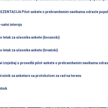
EZENTACIJA Pilot-ankete o prehrambenim navikama odrasle popula
-satni intervju
fo letak za učesnike ankete (bosanski)
fo letak za učesnike ankete (hrvatski)
vi izvještaj o provedbi pilot-ankete o prehrambenim navikama odras
iručnik za anketare sa protokolom za rad na terenu
itnik