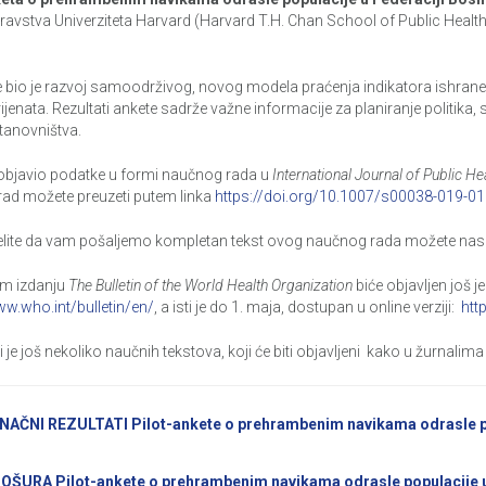
ravstva Univerziteta Harvard (Harvard T.H. Chan School of Public Healt
te bio je razvoj samoodrživog, novog modela praćenja indikatora ishrane k
ijenata. Rezultati ankete sadrže važne informacije za planiranje politika,
stanovništva.
objavio podatke u formi naučnog rada u
International Journal of Public He
ad možete preuzeti putem linka
https://doi.org/10.1007/s00038-019-0
elite da vam pošaljemo kompletan tekst ovog naučnog rada možete nas 
m izdanju
The Bulletin of the World Health Organization
biće objavljen još j
ww.who.int/bulletin/en/
, a isti je do 1. maja, dostupan u online verziji:
htt
 je još nekoliko naučnih tekstova, koji će biti objavljeni kako u žurnalima
NAČNI REZULTATI
Pilot-ankete o prehrambenim navikama odrasle p
OŠURA Pilot-ankete o prehrambenim navikama odrasle populacije 