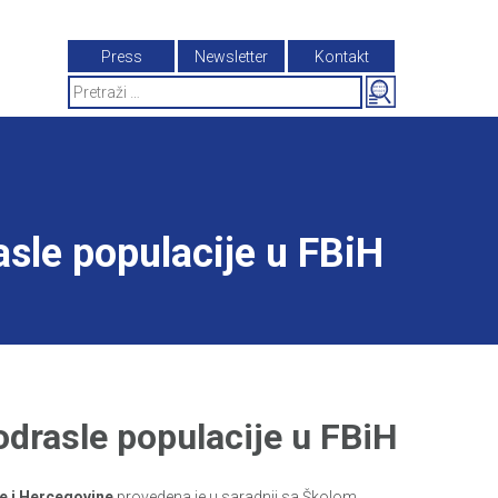
Press
Newsletter
Kontakt
Search
for:
sle populacije u FBiH
drasle populacije u FBiH
e i Hercegovine
provedena je u saradnji sa Školom