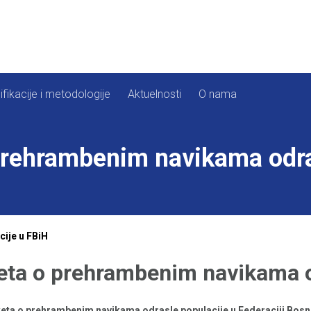
ifikacije i metodologije
Aktuelnosti
O nama
prehrambenim navikama odra
ije u FBiH
eta o prehrambenim navikama o
keta o prehrambenim navikama odrasle populacije u Federaciji Bosn