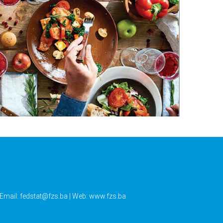
 Email:
fedstat@fzs.ba
| Web: www.fzs.ba