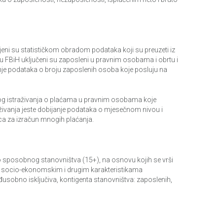
eni su statističkom obradom podataka koji su preuzeti iz
u FBiH uključeni su zaposleni u pravnim osobama i obrtu i
anje podataka o broju zaposlenih osoba koje posluju na
kog istraživanja o plaćama u pravnim osobama koje
traživanja jeste dobijanje podataka o mjesečnom nivou i
ica za izračun mnogih plaćanja.
 sposobnog stanovništva (15+), na osnovu kojih se vrši
, socio-ekonomskim i drugim karakteristikama
eđusobno isključiva, kontigenta stanovništva: zaposlenih,