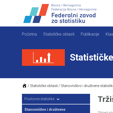
Skip
to
content
Početna
Statističke oblasti
Publikacije
Klas
Statističke
/
Statističke oblasti
/
Stanovništvo i društvene statistik
Trži
Poslovne statistike
Poljoprivreda i ribarstvo
Stanovništvo i društvene
Oblast sta