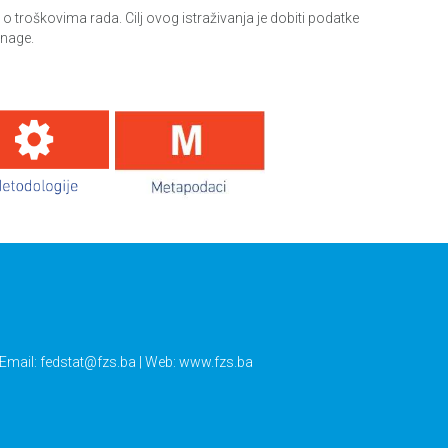
 troškovima rada. Cilj ovog istraživanja je dobiti podatke
snage.
 Email:
fedstat@fzs.ba
| Web: www.fzs.ba