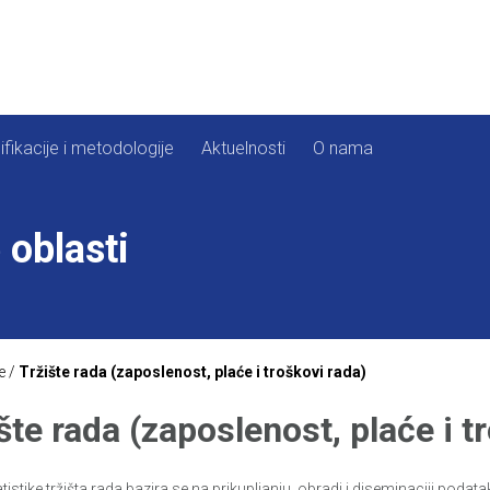
ifikacije i metodologije
Aktuelnosti
O nama
 oblasti
e
/
Tržište rada (zaposlenost, plaće i troškovi rada)
šte rada (zaposlenost, plaće i t
tistike tržišta rada bazira se na prikupljanju, obradi i diseminaciji poda