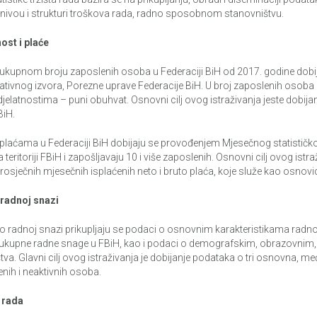
nivou i strukturi troškova rada, radno sposobnom stanovništvu.
ost i plaće
ukupnom broju zaposlenih osoba u Federaciji BiH od 2017. godine dobij
ativnog izvora, Porezne uprave Federacije BiH. U broj zaposlenih osoba 
jelatnostima – puni obuhvat. Osnovni cilj ovog istraživanja jeste dobij
FBiH.
plaćama u Federaciji BiH dobijaju se provođenjem Mjesečnog statistič
 teritoriji FBiH i zapošljavaju 10 i više zaposlenih. Osnovni cilj ovog is
prosječnih mjesečnih isplaćenih neto i bruto plaća, koje služe kao osnov
 radnoj snazi
 radnoj snazi prikupljaju se podaci o osnovnim karakteristikama radno
ukupne radne snage u FBiH, kao i podaci o demografskim, obrazovnim
tva. Glavni cilj ovog istraživanja je dobijanje podataka o tri osnovna, m
nih i neaktivnih osoba.
 rada