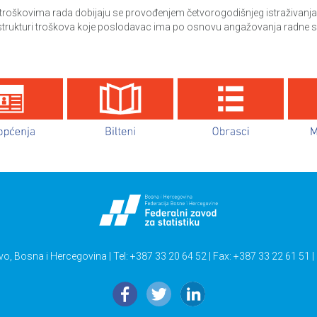
troškovima rada dobijaju se provođenjem četvorogodišnjeg istraživanja o
 strukturi troškova koje poslodavac ima po osnovu angažovanja radne 
vo, Bosna i Hercegovina | Tel: +387 33 20 64 52 | Fax: +387 33 22 61 51 |