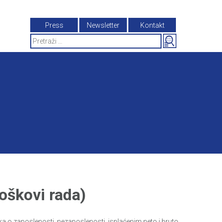
Press
Newsletter
Kontakt
Search
for:
roškovi rada)
taka o zaposlenosti, nezaposlenosti, isplaćenim neto i bruto