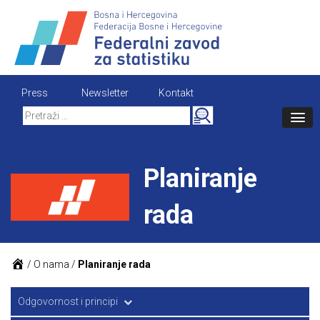
Skip
to
content
Press
Newsletter
Kontakt
Search
for:
Planiranje
rada
/
O nama
/
Planiranje rada
Odgovornost i principi