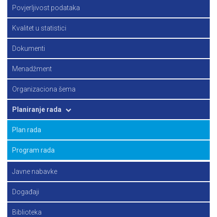
Principi zvanične statistike
Povjerljivost podataka
Strategija
Kvalitet u statistici
Dokumenti
Menadžment
Organizaciona šema
Planiranje rada
Plan rada
Program rada
Javne nabavke
Događaji
Biblioteka