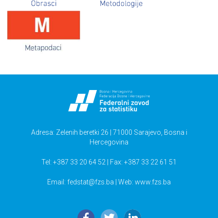
Adresa: Zelenih beretki 26 | 71000 Sarajevo, Bosna i
Hercegovina
Tel: +387 33 20 64 52 | Fax: +387 33 22 61 51
Email:
fedstat@fzs.ba
| Web: www.fzs.ba