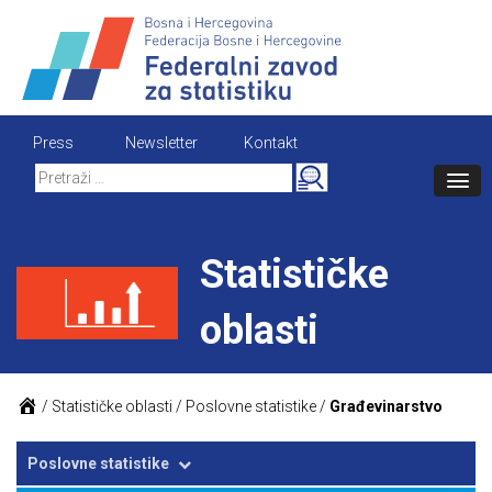
Skip
to
content
Press
Newsletter
Kontakt
Search
for:
Statističke
oblasti
/
Statističke oblasti
/
Poslovne statistike
/
Građevinarstvo
Poslovne statistike