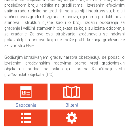
Upotreba informaciono-komunikaciskih tehnologija u
prosječnom broju radnika na gradilištima i izvršenim efektivnim
preduzećima
satima rada radnika na gradilištima u zemlji i inostranstvu, broju i
veličini novoizgrađenih zgrada i stanova, cijenama prodatih novih
Upotreba informaciono-komunikaciskih tehnologija u
stanova i strukturi cijene, kao i o broju izdatih odobrenja za
preduzećima,2016
građenje i veličini stambenih objekata za koja su izdata odobrenja
za građenje. Za sva ova istraživanja izračunavaju se indeksni
Živjeti u BiH
pokazatelji na osnovu kojih se može pratiti kretanja građevinske
aktivnosti u FBiH.
Anketa o privatnim i poslovnim putovanjima
Godišnjim istraživanjem građevinarstva obezbjeđuju se podaci o
izvršenim građevinskim radovima prema vrsti građevinskih
objekata i podaci se prikupljaju prema Klasifikaciji vrsta
građevinskih objekata (CC).