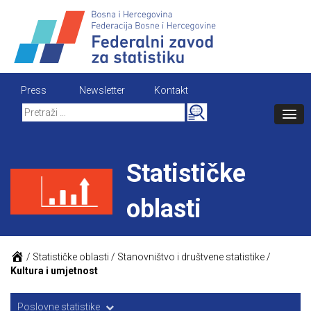
Skip
to
content
Press
Newsletter
Kontakt
Search
for:
Statističke
oblasti
/
Statističke oblasti
/
Stanovništvo i društvene statistike
/
Kultura i umjetnost
Poslovne statistike