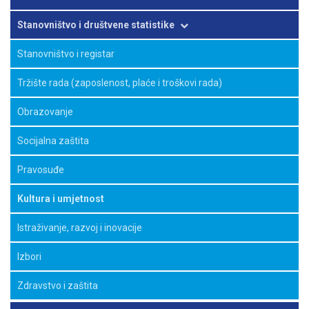
Poljoprivreda i ribarstvo
Stanovništvo i društvene statistike
Šumarstvo i lovstvo
Stanovništvo i registar
Statistika okoliša
Tržište rada (zaposlenost, plaće i troškovi rada)
Strukturne poslovne statistike
Obrazovanje
Industrija
Socijalna zaštita
Građevinarstvo
Pravosuđe
Energetika
Kultura i umjetnost
Trgovina i ostale usluge
Istraživanje, razvoj i inovacije
Robni promet FBiH sa inozemstvom
Izbori
Turizam
Zdravstvo i zaštita