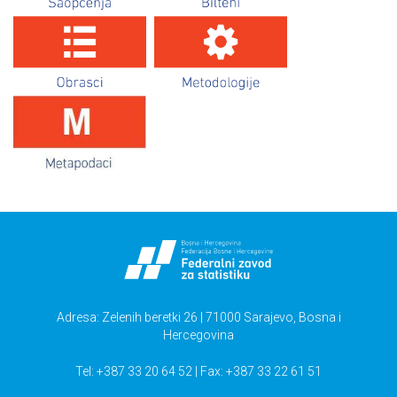
Upotreba informaciono-komunikaciskih tehnologija u
preduzećima,2016
Živjeti u BiH
Anketa o privatnim i poslovnim putovanjima
Adresa: Zelenih beretki 26 | 71000 Sarajevo, Bosna i
Hercegovina
Tel: +387 33 20 64 52 | Fax: +387 33 22 61 51