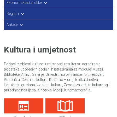
Transport i komunikacije
Ekonomske statistike
Nacionalni računi – bruto domaći proizvod
Registri
Investicije
Poslovni registri
Ankete
Cijene
GIS i registar prostornih jedinica
Anketa o obrazovanju odraslih
Anketa o potrošnji domaćinstava/kućanstava (APD)
Kultura i umjetnost
Anketa o prehrambenim navikama odrasle populacije u FBiH
Podaci iz oblasti kulture i umjetnosti, rezultat su agregiranja
Anketa o radnoj snazi
podataka uporedivih godišnjih istraživanja za module: Muzeji,
Biblioteke, Arhivi, Galerije, Orkestri, horovi i ansambli, Festivali,
Anketa o potrošnji energije u domaćinstvima/kućanstvima
Pozorišta, Centri za kulturu, Kulturno – umjetnička društva,
Udruženja građana iz oblasti kulture, Zavodi za zaštitu kulturnog i
prirodnog naslijeđa, Kinoteka, Mediji, Kinematografija.
Mjerenje životnog standarda u BiH (LSMS)
Upotreba informaciono-komunikaciskih tehnologija u
preduzećima