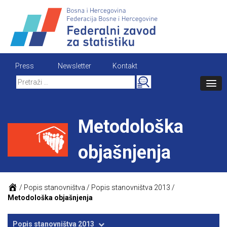
Skip
to
content
Press
Newsletter
Kontakt
Search
for:
Metodološka
objašnjenja
/
Popis stanovništva
/
Popis stanovništva 2013
/
Metodološka objašnjenja
Popis stanovništva 2013