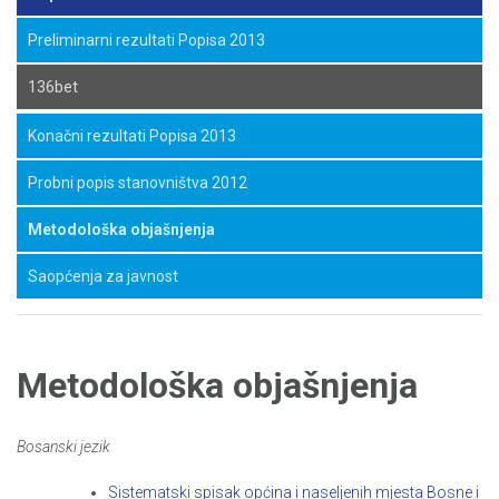
Preliminarni rezultati Popisa 2013
136bet
Konačni rezultati Popisa 2013
Probni popis stanovništva 2012
Metodološka objašnjenja
Saopćenja za javnost
Metodološka objašnjenja
Bosanski jezik
Sistematski spisak općina i naseljenih mjesta Bosne i