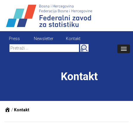
Skip
to
content
Press
Newsletter
Kontakt
Search
for:
Kontakt
/
Kontakt