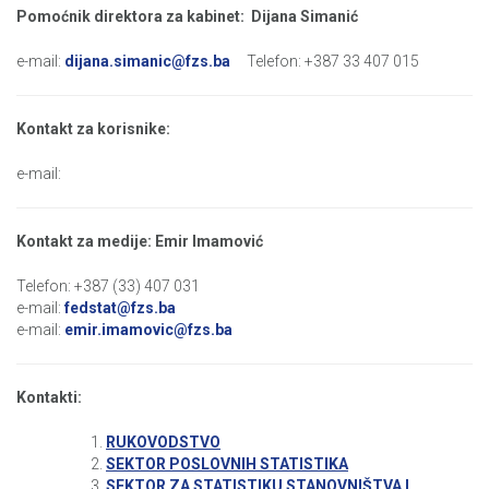
Pomoćnik direktora za kabinet: Dijana Simanić
e-mail:
dijana.simanic@fzs.ba
Telefon: +387 33 407 015
Kontakt za korisnike:
e-mail:
Kontakt za medije: Emir Imamović
Telefon: +387 (33) 407 031
e-mail:
fedstat@fzs.ba
e-mail:
emir.imamovic@fzs.ba
Kontakti:
RUKOVODSTVO
SEKTOR POSLOVNIH STATISTIKA
SEKTOR ZA STATISTIKU STANOVNIŠTVA I