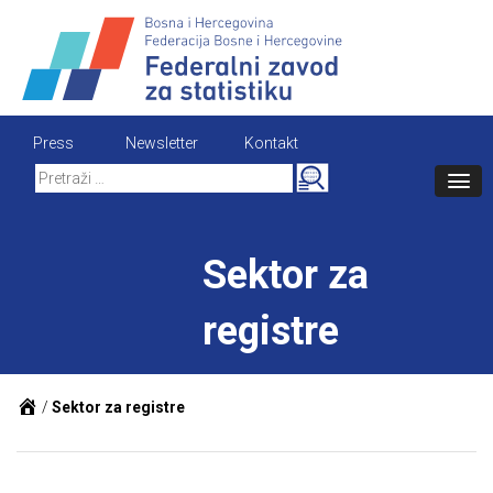
Skip
to
content
Press
Newsletter
Kontakt
Search
for:
Sektor za
registre
/
Sektor za registre