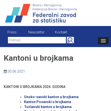
Skip
to
content
Press
Newsletter
Kontakt
Search
for:
Kantoni u brojkama
30.06.2021
KANTONI U BROJKAMA 2026. GODINA
Unsko-sanski kanton u brojkama
Kanton Posavski u brojkama
Tuzlanski kanton u brojkama