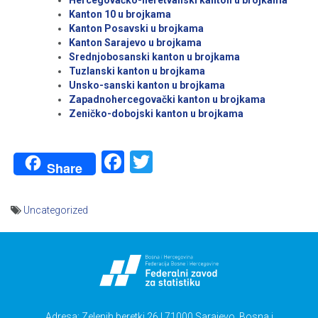
Hercegovačko-neretvanski kanton u brojkama
Kanton 10 u brojkama
Kanton Posavski u brojkama
Kanton Sarajevo u brojkama
Srednjobosanski kanton u brojkama
Tuzlanski kanton u brojkama
Unsko-sanski kanton u brojkama
Zapadnohercegovački kanton u brojkama
Zeničko-dobojski kanton u brojkama
Facebook
Twitter
Share
Uncategorized
Navigacija
članaka
Adresa: Zelenih beretki 26 | 71000 Sarajevo, Bosna i