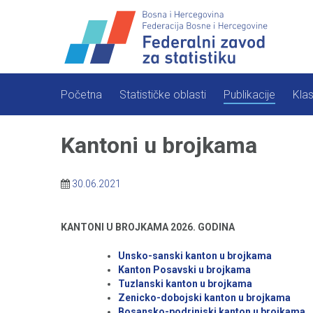
Skip
to
content
Početna
Statističke oblasti
Publikacije
Klas
Kantoni u brojkama
30.06.2021
KANTONI U BROJKAMA 2026. GODINA
Unsko-sanski kanton u brojkama
Kanton Posavski u brojkama
Tuzlanski kanton u brojkama
Zenicko-dobojski kanton u brojkama
Bosansko-podrinjski kanton u brojkama