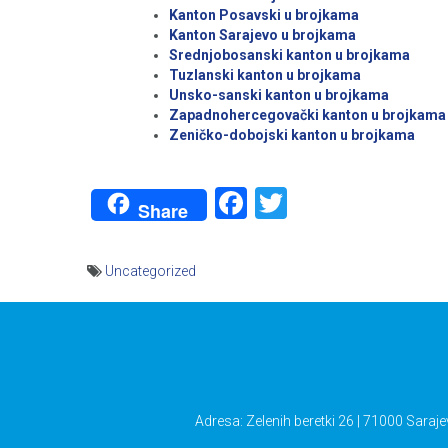
Kanton Posavski u brojkama
Kanton Sarajevo u brojkama
Srednjobosanski kanton u brojkama
Tuzlanski kanton u brojkama
Unsko-sanski kanton u brojkama
Zapadnohercegovački kanton u brojkama
Zeničko-dobojski kanton u brojkama
Facebook
Twitter
Share
Uncategorized
Navigacija
članaka
Adresa: Zelenih beretki 26 | 71000 Saraje