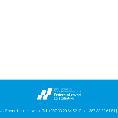
vo, Bosna i Hercegovina | Tel: +387 33 20 64 52 | Fax: +387 33 22 61 51 |