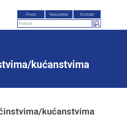
Press
Newsletter
Kontakt
Search
for:
nstvima/kućanstvima
aćinstvima/kućanstvima