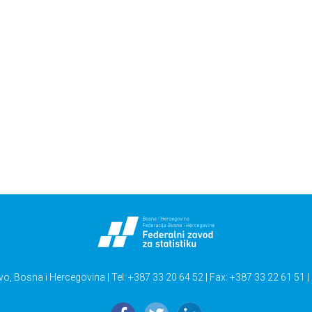
vo, Bosna i Hercegovina | Tel: +387 33 20 64 52 | Fax: +387 33 22 61 51 |