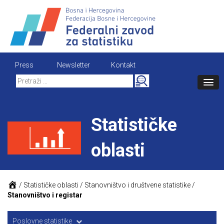
Skip
to
content
Press
Newsletter
Kontakt
Search
for:
Statističke
oblasti
/
Statističke oblasti
/
Stanovništvo i društvene statistike
/
Stanovništvo i registar
Poslovne statistike