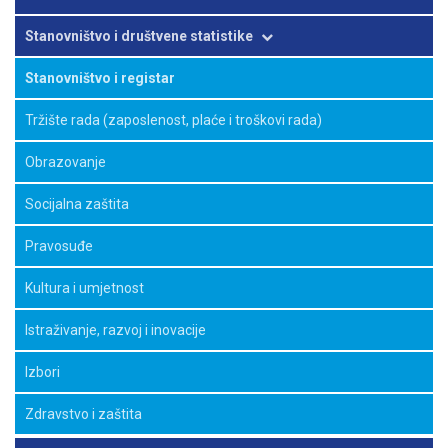
Poljoprivreda i ribarstvo
Stanovništvo i društvene statistike
Šumarstvo i lovstvo
Stanovništvo i registar
Statistika okoliša
Tržište rada (zaposlenost, plaće i troškovi rada)
Strukturne poslovne statistike
Obrazovanje
Industrija
Socijalna zaštita
Građevinarstvo
Pravosuđe
Energetika
Kultura i umjetnost
Trgovina i ostale usluge
Istraživanje, razvoj i inovacije
Robni promet FBiH sa inozemstvom
Izbori
Turizam
Zdravstvo i zaštita