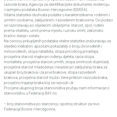
Upotreba informaciono-komunikaciskih tehnologija u
razvode braka, Agencija za identifikacijske dokumente, evidenciju
preduzećima,2016
i razmjenu podataka Bosne i Hercegovine (IDDEEA).
Vitalna statistika obuhvata podatke o karakteristikama: rođenim i
Živjeti u BiH
umrlim osobama, zaključenim i razvedenim brakovima. Ovi podaci
se razvrstavaju po slijedećim obilježjima: starost, spol, rođeni
Anketa o privatnim i poslovnim putovanjima
prema vitalitetu, umrli prema mjestu i uzroku smrti, zakonsko
bračno stanje i ostalo.
Na osnovu prikupljenih podataka vitalne statistike izračunavaju se
slijedeći indikatori: apsolutni pokazatelji o broju živorođenih i
mrtvorođenih, stopa nataliteta, stopa prirodnog priraštaja,
prosječna starost majke pri rođenju djeteta, opća stopa
mortaliteta, prosječna starost umrlih, stopa smrtnosti dojenčadi,
prosječna starost mladoženje i nevjeste pri zaključenju braka za
ukupan broj brakova i za prve brakove, stopa razvedenih
brakova, prosječna starost muža i žene prilikom razvoda braka,
prosječno trajanje braka koji se razvodi i dr.
Procjene ukupnog broja stanovništva pružaju nam informacije o
stanovništvu u Federaciji BiH i to:
– broj stanovništva po starosnoj i spolnoj strukturi za nivo
Federacije Bosne i Hercegovine,