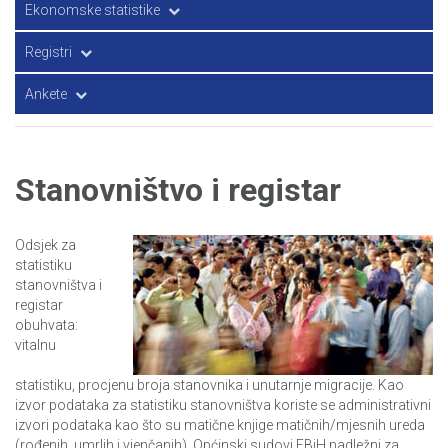
Transport i komunikacije
Ekonomske statistike
Nacionalni računi – bruto domaći proizvod
Registri
Investicije
Poslovni registri
Ankete
Cijene
GIS i registar prostornih jedinica
Anketa o obrazovanju odraslih
Anketa o potrošnji domaćinstava/kućanstava (APD)
Stanovništvo i registar
Anketa o prehrambenim navikama odrasle populacije u FBiH
Odsjek za
Anketa o radnoj snazi
statistiku
stanovništva i
Anketa o potrošnji energije u domaćinstvima/kućanstvima
registar
obuhvata:
vitalnu
Mjerenje životnog standarda u BiH (LSMS)
statistiku, procjenu broja stanovnika i unutarnje migracije. Kao
Upotreba informaciono-komunikaciskih tehnologija u
izvor podataka za statistiku stanovništva koriste se administrativni
preduzećima
izvori podataka kao što su matične knjige matičnih/mjesnih ureda
(rođenih, umrlih i vjenčanih), Općinski sudovi FBiH nadležni za