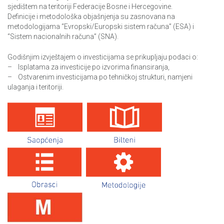
sjedištem na teritoriji Federacije Bosne i Hercegovine.
Anketa o potrošnji energije u domaćinstvima/kućanstvima
Definicije i metodološka objašnjenja su zasnovana na
metodologijama “Evropski/Europski sistem računa” (ESA) i
“Sistem nacionalnih računa” (SNA).
Mjerenje životnog standarda u BiH (LSMS)
Godišnjim izvještajem o investicijama se prikupljaju podaci o:
Upotreba informaciono-komunikaciskih tehnologija u
– Isplatama za investicije po izvorima finansiranja,
preduzećima
– Ostvarenim investicijama po tehničkoj strukturi, namjeni
ulaganja i teritoriji.
Upotreba informaciono-komunikaciskih tehnologija u
preduzećima,2016
Živjeti u BiH
Anketa o privatnim i poslovnim putovanjima