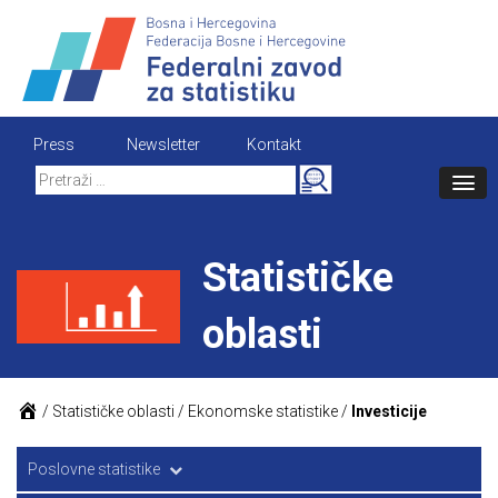
Skip
to
content
Press
Newsletter
Kontakt
Search
for:
Statističke
oblasti
/
Statističke oblasti
/
Ekonomske statistike
/
Investicije
Poslovne statistike