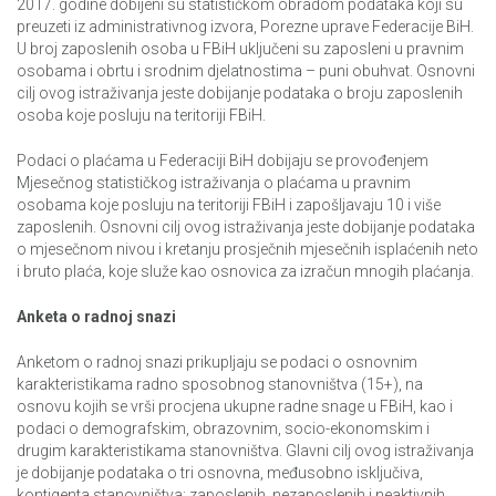
Upotreba informaciono-komunikaciskih tehnologija u
2017. godine dobijeni su statističkom obradom podataka koji su
preduzećima,2016
preuzeti iz administrativnog izvora, Porezne uprave Federacije BiH.
U broj zaposlenih osoba u FBiH uključeni su zaposleni u pravnim
osobama i obrtu i srodnim djelatnostima – puni obuhvat. Osnovni
Živjeti u BiH
cilj ovog istraživanja jeste dobijanje podataka o broju zaposlenih
osoba koje posluju na teritoriji FBiH.
Anketa o privatnim i poslovnim putovanjima
Podaci o plaćama u Federaciji BiH dobijaju se provođenjem
Mjesečnog statističkog istraživanja o plaćama u pravnim
osobama koje posluju na teritoriji FBiH i zapošljavaju 10 i više
zaposlenih. Osnovni cilj ovog istraživanja jeste dobijanje podataka
o mjesečnom nivou i kretanju prosječnih mjesečnih isplaćenih neto
i bruto plaća, koje služe kao osnovica za izračun mnogih plaćanja.
Anketa o radnoj snazi
Anketom o radnoj snazi prikupljaju se podaci o osnovnim
karakteristikama radno sposobnog stanovništva (15+), na
osnovu kojih se vrši procjena ukupne radne snage u FBiH, kao i
podaci o demografskim, obrazovnim, socio-ekonomskim i
drugim karakteristikama stanovništva. Glavni cilj ovog istraživanja
je dobijanje podataka o tri osnovna, međusobno isključiva,
kontigenta stanovništva: zaposlenih, nezaposlenih i neaktivnih