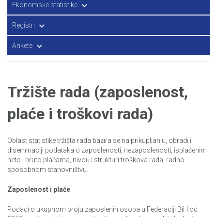
Transport i komunikacije
Ekonomske statistike
Nacionalni računi – bruto domaći proizvod
Registri
Investicije
Poslovni registri
Ankete
Cijene
GIS i registar prostornih jedinica
Anketa o obrazovanju odraslih
Anketa o potrošnji domaćinstava/kućanstava (APD)
Tržište rada (zaposlenost,
Anketa o prehrambenim navikama odrasle populacije u FBiH
plaće i troškovi rada)
Anketa o radnoj snazi
Oblast statistike tržišta rada bazira se na prikupljanju, obradi i
Anketa o potrošnji energije u domaćinstvima/kućanstvima
diseminaciji podataka o zaposlenosti, nezaposlenosti, isplaćenim
neto i bruto plaćama, nivou i strukturi troškova rada, radno
Mjerenje životnog standarda u BiH (LSMS)
sposobnom stanovništvu.
Upotreba informaciono-komunikaciskih tehnologija u
Zaposlenost i plaće
preduzećima
Podaci o ukupnom broju zaposlenih osoba u Federaciji BiH od