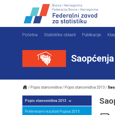
Skip
to
content
Početna
Statističke oblasti
Publikacije
Klas
Saopćenja 
/
Popis stanovništva
/
Popis stanovništva 2013
/
Saop
Sao
Popis stanovništva 2013
Preliminarni rezultati Popisa 2013