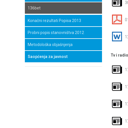
3
136bet
0
Konačni rezultati Popisa 2013
Probni popis stanovništva 2012
1
Metodološka objašnjenja
Tv i radi
Saopćenja za javnost
1
1
1
1