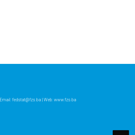
 Email:
fedstat@fzs.ba
| Web: www.fzs.ba