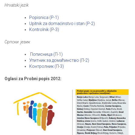
Hrvatski jezik
Popisnica (P-1)
Upitnik za domaćinstvo i stan (P-2)
Kontrolnik (P-3)
Српски језик
Пописница (П-1)
Упитник за домаћинство (П-2)
Контролник (П-3)
Oglasi za Probni popis 2012: