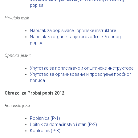
popisa
Hrvatski jezik
Naputak za popisivače i općinske instruktore
Naputak za organiziranje i provođenje Probnog
popisa
Српски језик
Упутство за пописиваче и општинске инструкторе
Упутство за организовање и провођење пробног
пописа
Obrazci za Probni popis 2012:
Bosanski jezik
Popisnica (P-1)
Upitnik za domaćinstvo i stan (P-2)
Kontrolnik (P-3)