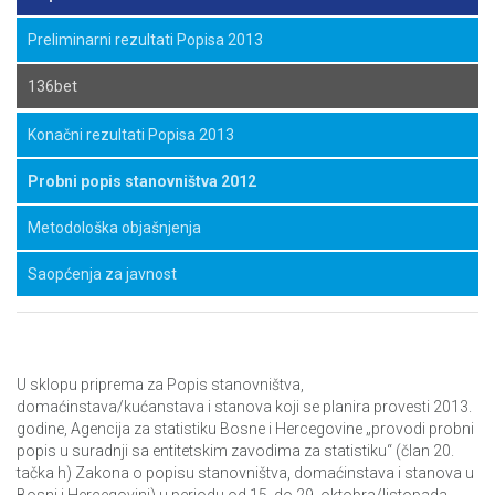
Preliminarni rezultati Popisa 2013
136bet
Konačni rezultati Popisa 2013
Probni popis stanovništva 2012
Metodološka objašnjenja
Saopćenja za javnost
U sklopu priprema za Popis stanovništva,
domaćinstava/kućanstava i stanova koji se planira provesti 2013.
godine, Agencija za statistiku Bosne i Hercegovine „provodi probni
popis u suradnji sa entitetskim zavodima za statistiku“ (član 20.
tačka h) Zakona o popisu stanovništva, domaćinstava i stanova u