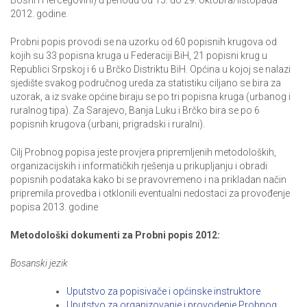
Bosni i Hercegovini) u periodu od 15. do 29. oktobra/listopada
2012. godine.
Probni popis provodi se na uzorku od 60 popisnih krugova od
kojih su 33 popisna kruga u Federaciji BiH, 21 popisni krug u
Republici Srpskoj i 6 u Brčko Distriktu BiH. Općina u kojoj se nalazi
sjedište svakog područnog ureda za statistiku ciljano se bira za
uzorak, a iz svake općine biraju se po tri popisna kruga (urbanog i
ruralnog tipa). Za Sarajevo, Banja Luku i Brčko bira se po 6
popisnih krugova (urbani, prigradski i ruralni).
Cilj Probnog popisa jeste provjera pripremljenih metodoloških,
organizacijskih i informatičkih rješenja u prikupljanju i obradi
popisnih podataka kako bi se pravovremeno i na prikladan način
pripremila provedba i otklonili eventualni nedostaci za provođenje
popisa 2013. godine
Metodološki dokumenti za Probni popis 2012:
Bosanski jezik
Uputstvo za popisivače i općinske instruktore
Uputstvo za organizovanje i provodenje Probnog