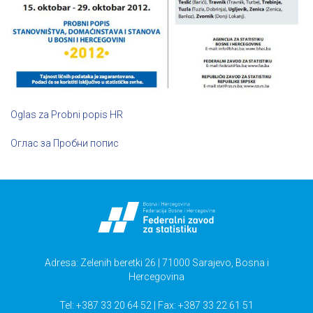
Oglas za Probni popis HR
Oглас за Пробни попис
Adresa: Zelenih beretki 26 | 71000 Sarajevo, Bosna i
Hercegovina
Tel: +387 33 20 64 52 | Fax: +387 33 22 61 51