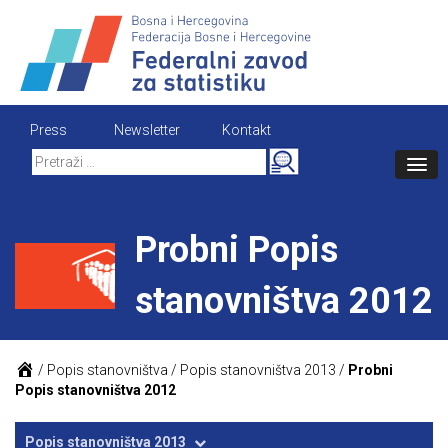
Skip
to
content
Press
Newsletter
Kontakt
Search
for:
Probni Popis
stanovništva 2012
/
Popis stanovništva
/
Popis stanovništva 2013
/
Probni
Popis stanovništva 2012
Popis stanovništva 2013