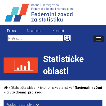
Skip
to
content
Press
Newsletter
Kontakt
Search
for:
Statističke
oblasti
/
Statističke oblasti
/
Ekonomske statistike
/
Nacionalni računi
– bruto domaći proizvod
Poslovne statistike