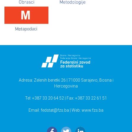
Adresa: Zelenih beretki 26 | 71000 Sarajevo, Bosna i
Hercegovina
Tel: +387 33 20 64 52 | Fax: +387 33 22 61 51
Email:
fedstat@fzs.ba
| Web: www.fzs.ba