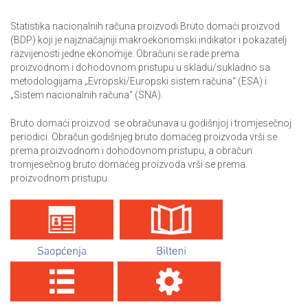
Transport i komunikacije
Anketa o radnoj snazi
Statistika nacionalnih računa proizvodi Bruto domaći proizvod
Anketa o potrošnji energije u domaćinstvima/kućanstvima
(BDP) koji je najznačajniji makroekonomski indikator i pokazatelj
razvijenosti jedne ekonomije. Obračuni se rade prema
Mjerenje životnog standarda u BiH (LSMS)
proizvodnom i dohodovnom pristupu u skladu/sukladno sa
metodologijama „Evropski/Europski sistem računa“ (ESA) i
Upotreba informaciono-komunikaciskih tehnologija u
„Sistem nacionalnih računa“ (SNA).
preduzećima
Bruto domaći proizvod se obračunava u godišnjoj i tromjesečnoj
Upotreba informaciono-komunikaciskih tehnologija u
periodici. Obračun godišnjeg bruto domaćeg proizvoda vrši se
preduzećima,2016
prema proizvodnom i dohodovnom pristupu, a obračun
tromjesečnog bruto domaćeg proizvoda vrši se prema
proizvodnom pristupu.
Živjeti u BiH
Anketa o privatnim i poslovnim putovanjima