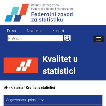
Skip
to
content
Press
Newsletter
Kontakt
Search
for:
Kvalitet u
statistici
/
O nama
/
Kvalitet u statistici
Odgovornost i principi