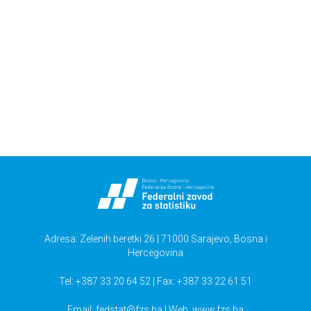
preduzećima
Upotreba informaciono-komunikaciskih tehnologija u
preduzećima,2016
Živjeti u BiH
Anketa o privatnim i poslovnim putovanjima
Adresa: Zelenih beretki 26 | 71000 Sarajevo, Bosna i
Hercegovina
Tel: +387 33 20 64 52 | Fax: +387 33 22 61 51
Email:
fedstat@fzs.ba
| Web: www.fzs.ba