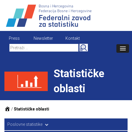
Skip
to
content
Press
Newsletter
Kontakt
Search
for:
Statističke
oblasti
/
Statističke oblasti
Poslovne statistike