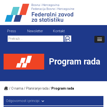
Skip
to
content
Press
Newsletter
Kontakt
Search
for:
Program rada
/
O nama
/
Planiranje rada
/
Program rada
Odgovornost i principi