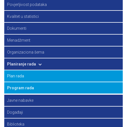
Principi zvanične statistike
Povjerljivost podataka
Strategija
Kvalitet u statistici
Dokumenti
Menadžment
Organizaciona šema
Planiranje rada
Plan rada
Program rada
Javne nabavke
Događaji
Biblioteka