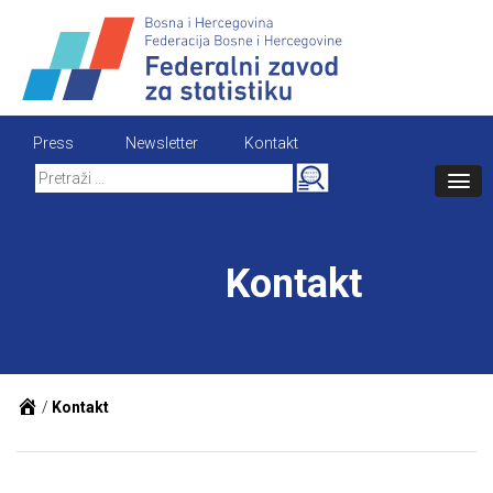
Skip
to
content
Press
Newsletter
Kontakt
Search
for:
Kontakt
/
Kontakt