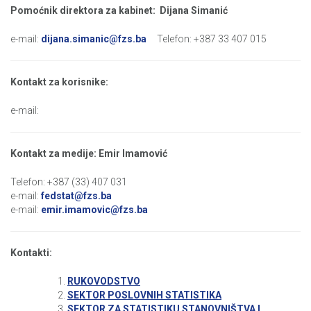
Pomoćnik direktora za kabinet: Dijana Simanić
e-mail:
dijana.simanic@fzs.ba
Telefon: +387 33 407 015
Kontakt za korisnike:
e-mail:
Kontakt za medije: Emir Imamović
Telefon: +387 (33) 407 031
e-mail:
fedstat@fzs.ba
e-mail:
emir.imamovic@fzs.ba
Kontakti:
RUKOVODSTVO
SEKTOR POSLOVNIH STATISTIKA
SEKTOR ZA STATISTIKU STANOVNIŠTVA I