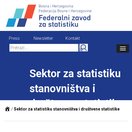
Skip
to
content
Press
Newsletter
Kontakt
Search
for:
Sektor za statistiku
stanovništva i
društvene statistike
/
Sektor za statistiku stanovništva i društvene statistike