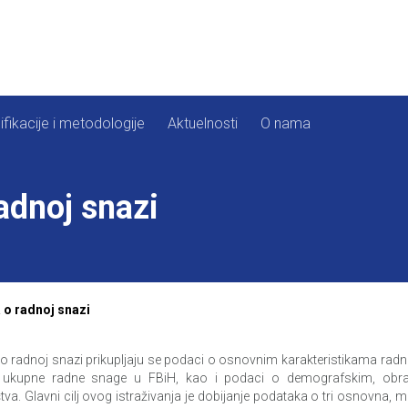
ifikacije i metodologije
Aktuelnosti
O nama
adnoj snazi
 o radnoj snazi
 radnoj snazi prikupljaju se podaci o osnovnim karakteristikama radn
 ukupne radne snage u FBiH, kao i podaci o demografskim, obra
tva. Glavni cilj ovog istraživanja je dobijanje podataka o tri osnovna, 