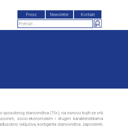
Press
Newsletter
Kontakt
Search
for:
o sposobnog stanovništva (15+), na osnovu kojih se vrši
zovnim, socio-ekonomskim i drugim karakteristikama
međusobno isključiva, kontigenta stanovništva: zaposlenih,