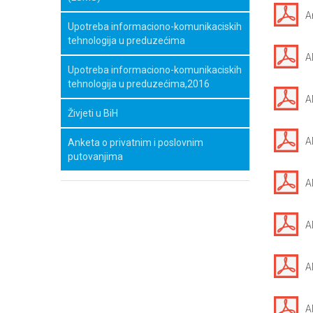
A
Upotreba informaciono-komunikaciskih
tehnologija u preduzećima
A
Upotreba informaciono-komunikaciskih
tehnologija u preduzećima,2016
A
Živjeti u BiH
A
Anketa o privatnim i poslovnim
putovanjima
A
A
A
A