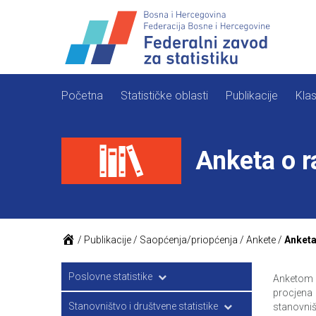
Skip
to
content
Početna
Statističke oblasti
Publikacije
Klas
Anketa o r
/
Publikacije
/
Saopćenja/priopćenja
/
Ankete
/
Anketa
Poslovne statistike
Anketom o
procjena
Poljoprivreda i ribarstvo
Stanovništvo i društvene statistike
stanovniš