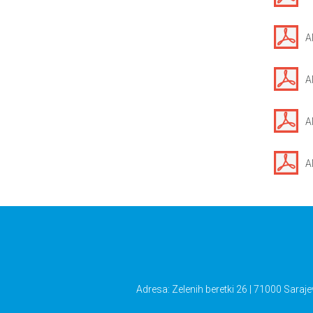
A
A
A
A
Adresa: Zelenih beretki 26 | 71000 Saraje