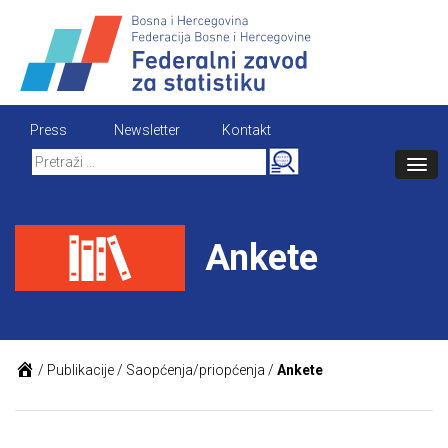
Skip
to
content
Press
Newsletter
Kontakt
Search
for:
Ankete
/
Publikacije
/
Saopćenja/priopćenja
/
Ankete