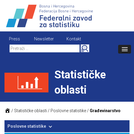
Skip
to
content
Press
Newsletter
Kontakt
Search
for:
Statističke
oblasti
/
Statističke oblasti
/
Poslovne statistike
/
Građevinarstvo
Poslovne statistike