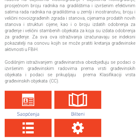
Upotreba informaciono-komunikaciskih tehnologija u
prosječnom broju radnika na gradilištima i izvršenim efektivnim
preduzećima
satima rada radnika na gradilištima u zemlji i inostranstvu, broju i
veličini novoizgrađenih zgrada i stanova, cijenama prodatih novih
Upotreba informaciono-komunikaciskih tehnologija u
stanova i strukturi cijene, kao i o broju izdatih odobrenja za
preduzećima,2016
građenje i veličini stambenih objekata za koja su izdata odobrenja
za građenje. Za sva ova istraživanja izračunavaju se indeksni
Živjeti u BiH
pokazatelji na osnovu kojih se može pratiti kretanja građevinske
aktivnosti u FBiH.
Anketa o privatnim i poslovnim putovanjima
Godišnjim istraživanjem građevinarstva obezbjeđuju se podaci o
izvršenim građevinskim radovima prema vrsti građevinskih
objekata i podaci se prikupljaju prema Klasifikaciji vrsta
građevinskih objekata (CC).