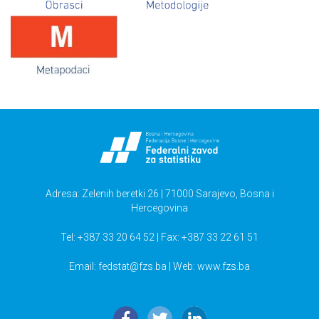
Adresa: Zelenih beretki 26 | 71000 Sarajevo, Bosna i
Hercegovina
Tel: +387 33 20 64 52 | Fax: +387 33 22 61 51
Email:
fedstat@fzs.ba
| Web: www.fzs.ba