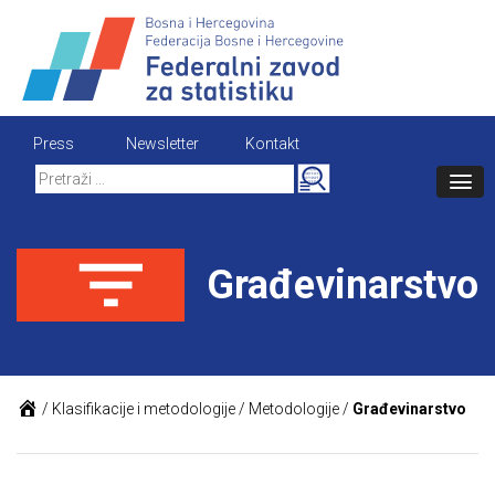
Skip
to
content
Press
Newsletter
Kontakt
Search
for:
Građevinarstvo
/
Klasifikacije i metodologije
/
Metodologije
/
Građevinarstvo