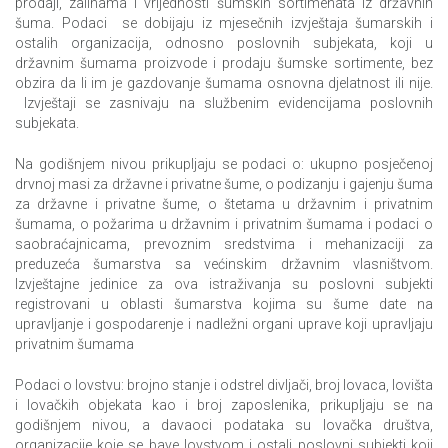
prodaji, zalihama i vrijednosti šumskih sortimenata iz državnih
Upotreba informaciono-komunikaciskih tehnologija u
šuma. Podaci se dobijaju iz mjesečnih izvještaja šumarskih i
preduzećima
ostalih organizacija, odnosno poslovnih subjekata, koji u
državnim šumama proizvode i prodaju šumske sortimente, bez
Upotreba informaciono-komunikaciskih tehnologija u
obzira da li im je gazdovanje šumama osnovna djelatnost ili nije.
preduzećima,2016
Izvještaji se zasnivaju na službenim evidencijama poslovnih
subjekata.
Živjeti u BiH
Na godišnjem nivou prikupljaju se podaci o: ukupno posječenoj
Anketa o privatnim i poslovnim putovanjima
drvnoj masi za državne i privatne šume, o podizanju i gajenju šuma
za državne i privatne šume, o štetama u državnim i privatnim
šumama, o požarima u državnim i privatnim šumama i podaci o
saobraćajnicama, prevoznim sredstvima i mehanizaciji za
preduzeća šumarstva sa većinskim državnim vlasništvom.
Izvještajne jedinice za ova istraživanja su poslovni subjekti
registrovani u oblasti šumarstva kojima su šume date na
upravljanje i gospodarenje i nadležni organi uprave koji upravljaju
privatnim šumama
Podaci o lovstvu: brojno stanje i odstrel divljači, broj lovaca, lovišta
i lovačkih objekata kao i broj zaposlenika, prikupljaju se na
godišnjem nivou, a davaoci podataka su lovačka društva,
organizacije koje se bave lovstvom i ostali poslovni subjekti koji