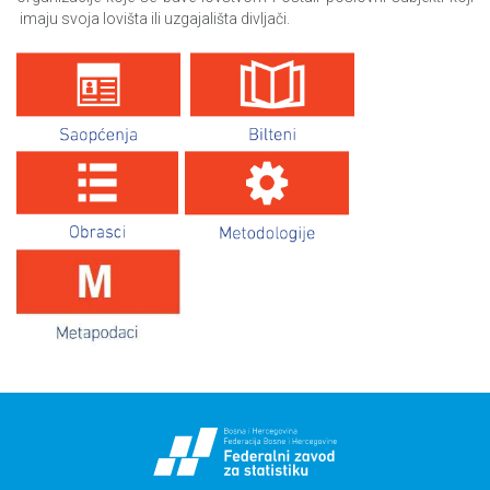
imaju svoja lovišta ili uzgajališta divljači.