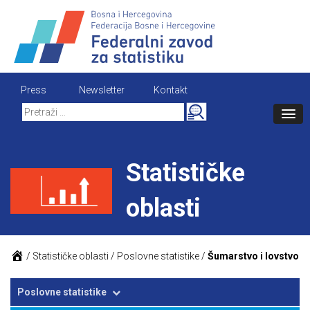
Skip
to
content
Press
Newsletter
Kontakt
Search
for:
Statističke
oblasti
/
Statističke oblasti
/
Poslovne statistike
/
Šumarstvo i lovstvo
Poslovne statistike