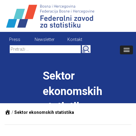
Skip
to
content
Press
Newsletter
Kontakt
Search
for:
Sektor
ekonomskih
statistika
/
Sektor ekonomskih statistika