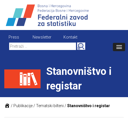
Skip
to
content
Press
Newsletter
Kontakt
Search
for:
Stanovništvo i
registar
/
Publikacije
/
Tematski bilteni
/
Stanovništvo i registar