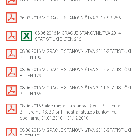
26.02.2018 MIGRACIJE STANOVNIŠTVA 2017-SB-256
08.06.2016 MIGRACIJE STANOVNIŠTVA 2014-
STATISTIČKI BILTEN 212
08.06.2016 MIGRACIJE STANOVNIŠTVA 2013-STATISTIČKI
BILTEN 196
08.06.2016 MIGRACIJE STANOVNIŠTVA 2012-STATISTIČKI
BILTEN 179
08.06.2016 MIGRACIJE STANOVNIŠTVA 2011-STATISTIČKI
BILTEN 165
08.06.2016 Saldo migracija stanovništva F BiH unutar F
BiH, prema RS, BD BiH i inostranstvu,po kantonima i
opcinama, 01.01.2010 – 31.12.2010.
08.06.2016 MIGRACIJE STANOVNIŠTVA 2010-STATISTIČKI