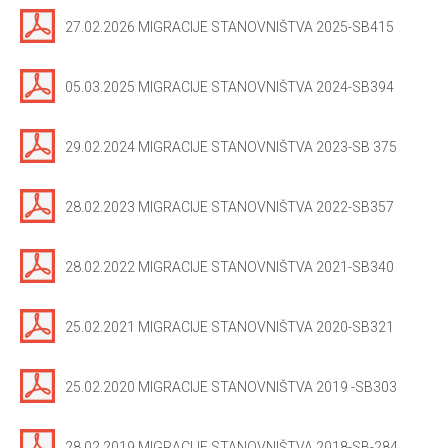
27.02.2026 MIGRACIJE STANOVNIŠTVA 2025-SB415
05.03.2025 MIGRACIJE STANOVNIŠTVA 2024-SB394
29.02.2024 MIGRACIJE STANOVNIŠTVA 2023-SB 375
28.02.2023 MIGRACIJE STANOVNIŠTVA 2022-SB357
28.02.2022 MIGRACIJE STANOVNIŠTVA 2021-SB340
25.02.2021 MIGRACIJE STANOVNIŠTVA 2020-SB321
25.02.2020 MIGRACIJE STANOVNIŠTVA 2019 -SB303
28.02.2019 MIGRACIJE STANOVNIŠTVA 2018-SB-284