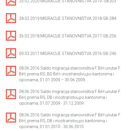
25.02.2020 MIGRACIJE STANOVNIŠTVA 2019 -SB303
28.02.2019 MIGRACIJE STANOVNIŠTVA 2018-SB-284
26.02.2018 MIGRACIJE STANOVNIŠTVA 2017-SB-256
09.03.2017 MIGRACIJE STANOVNIŠTVA 2016-SB-246
08.06.2016 Saldo migracija stanovništva F BiH unutar F
BiH, prema RS, BD BiH i inostranstvu,po kantonima i
opcinama, 01.01.2009 – 30.06.2009.
08.06.2016 Saldo migracija stanovništva F BiH unutar F
BiH, prema RS, DB i inostranstvu,po kantonima i
opcinama, 01.07.2009 - 31.12.2009.
08.06.2016 Saldo migracija stanovništva F BiH unutar F
BiH, prema RS, DB i inostranstvu,po kantonima i
opcinama, 01.01.2010 - 30.06.2010.