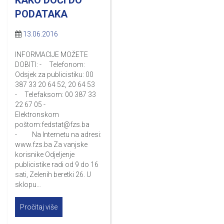
PODATAKA
13.06.2016
INFORMACIJE MOŽETE
DOBITI: - Telefonom:
Odsjek za publicistiku: 00
387 33 20 64 52, 20 64 53
- Telefaksom: 00 387 33
22 67 05 -
Elektronskom
poštom:
fedstat@fzs.ba
- Na Internetu na adresi:
www.fzs.ba Za vanjske
korisnike Odjeljenje
publicistike radi od 9 do 16
sati, Zelenih beretki 26. U
sklopu…
Pročitaj više