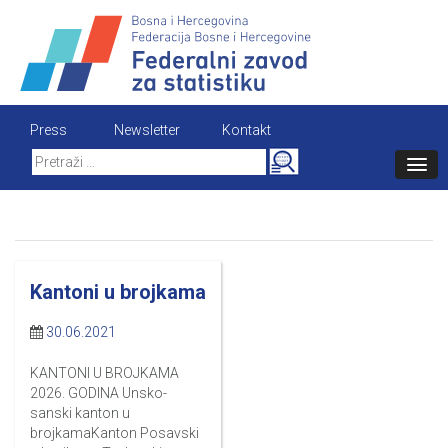
Skip
to
content
Press
Newsletter
Kontakt
Search
for:
Kantoni u brojkama
30.06.2021
KANTONI U BROJKAMA
2026. GODINA Unsko-
sanski kanton u
brojkamaKanton Posavski