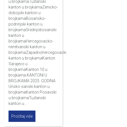
u brojkamaTuzlanski
kanton u brojkamaZenicko-
dobojski kanton u
brojkamaBosansko-
podrinjski kanton u
brojkamaSrednjobosanski
kanton u
brojkamaHercegovacko-
neretvanski kanton u
brojkamaZapadnohercegovacki
kanton u brojkamaKanton
Sarajevo u
brojkamaKanton 10 u
brojkama KANTONI U
BROJKAMA 2025. GODINA
Unsko-sanski kanton u
brojkamaKanton Posavski
u brojkamaTuzlanski
kanton u…
Pročitaj više