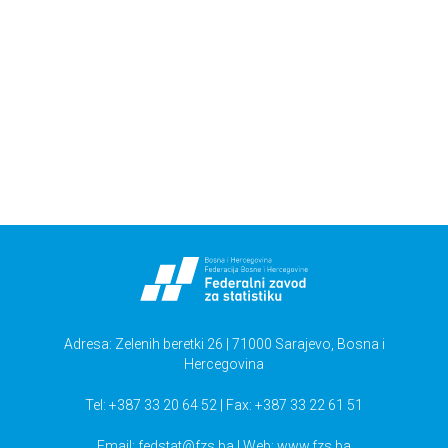
preduzećima
Upotreba informaciono-komunikaciskih tehnologija u
preduzećima,2016
Živjeti u BiH
Anketa o privatnim i poslovnim putovanjima
Adresa: Zelenih beretki 26 | 71000 Sarajevo, Bosna i
Hercegovina
Tel: +387 33 20 64 52 | Fax: +387 33 22 61 51
Email:
fedstat@fzs.ba
| Web: www.fzs.ba