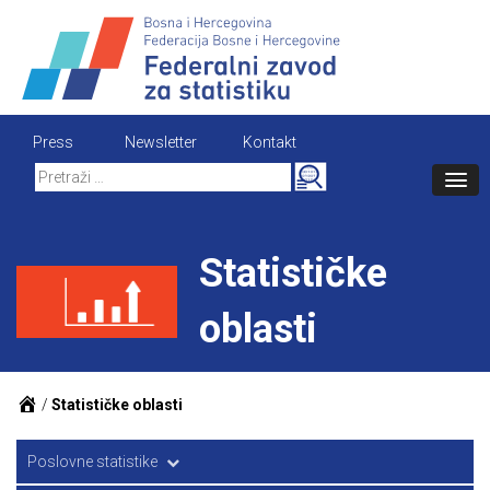
Skip
to
content
Press
Newsletter
Kontakt
Search
for:
Statističke
oblasti
/
Statističke oblasti
Poslovne statistike