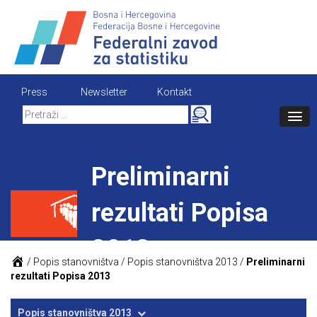
Skip
to
content
Press
Newsletter
Kontakt
Search
for:
Preliminarni
rezultati Popisa
2013
/
Popis stanovništva
/
Popis stanovništva 2013
/
Preliminarni
rezultati Popisa 2013
Popis stanovništva 2013