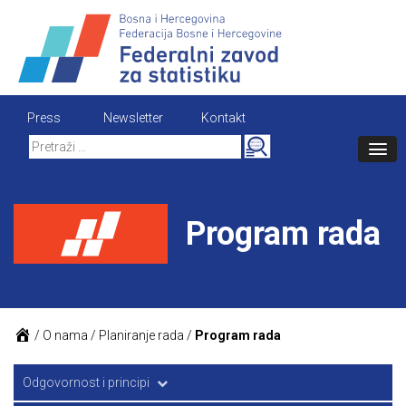
Skip
to
content
Press
Newsletter
Kontakt
Search
for:
Program rada
/
O nama
/
Planiranje rada
/
Program rada
Odgovornost i principi