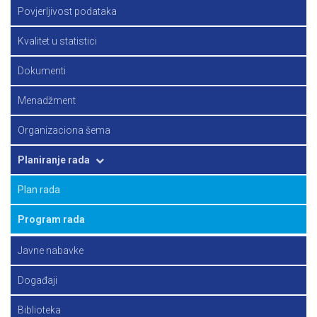
Principi zvanične statistike
Povjerljivost podataka
Strategija
Kvalitet u statistici
Dokumenti
Menadžment
Organizaciona šema
Planiranje rada
Plan rada
Program rada
Javne nabavke
Događaji
Biblioteka