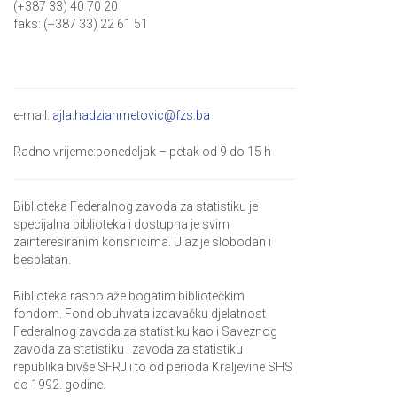
(+387 33) 40 70 20
faks: (+387 33) 22 61 51
e-mail:
ajla.hadziahmetovic@fzs.ba
Radno vrijeme:ponedeljak – petak od 9 do 15 h
Biblioteka Federalnog zavoda za statistiku je
specijalna biblioteka i dostupna je svim
zainteresiranim korisnicima. Ulaz je slobodan i
besplatan.
Biblioteka raspolaže bogatim bibliotečkim
fondom. Fond obuhvata izdavačku djelatnost
Federalnog zavoda za statistiku kao i Saveznog
zavoda za statistiku i zavoda za statistiku
republika bivše SFRJ i to od perioda Kraljevine SHS
do 1992. godine.