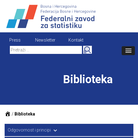
Skip
to
content
Press
Newsletter
Kontakt
Search
for:
Biblioteka
/
Biblioteka
Odgovornost i principi