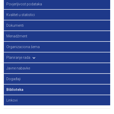
Principi zvanične statistike
Povjerljivost podataka
Strategija
Kvalitet u statistici
Dokumenti
Menadžment
Organizaciona šema
Planiranje rada
Plan rada
Javne nabavke
Program rada
Događaji
Biblioteka
Linkovi