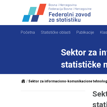
Skip
to
content
Početna
Statističke oblasti
Publikacije
Klas
Sektor za i
statističke
/
Sektor za informaciono-komunikacione tehnologij
Sekt
stat