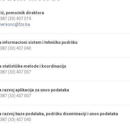
ić, pomoćnik direktora
+387 (33) 407 019
er.koric@fzs.ba
a informacioni sistem i tehničku podršku
+387 (33) 407 040
 statističke metode i koordinaciju
+387 (33) 407 007
a razvoj aplikacija za unos podataka
+387 (33) 407 007
a razvoj baze podataka, podršku diseminaciji i unos podataka
+387 (33) 407 040