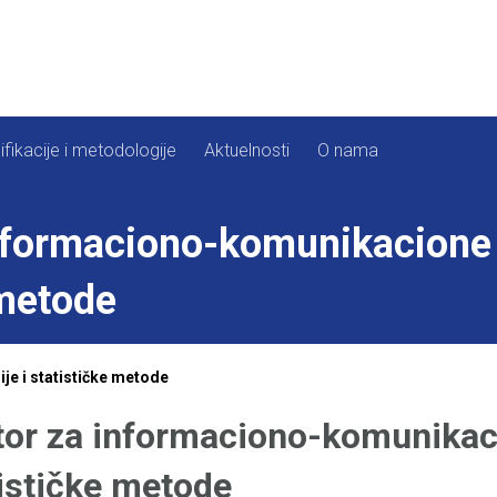
ifikacije i metodologije
Aktuelnosti
O nama
nformaciono-komunikacione t
 metode
e i statističke metode
or za informaciono-komunikaci
ističke metode