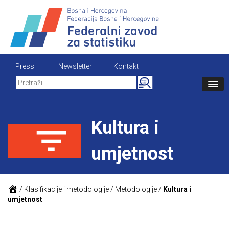
Skip
to
content
Press
Newsletter
Kontakt
Search
for:
Kultura i
umjetnost
/
Klasifikacije i metodologije
/
Metodologije
/
Kultura i
umjetnost