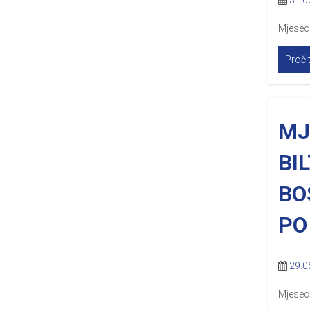
31.0
Mjesecn
Pročit
MJ
BI
BO
PO
29.0
Mjesecn