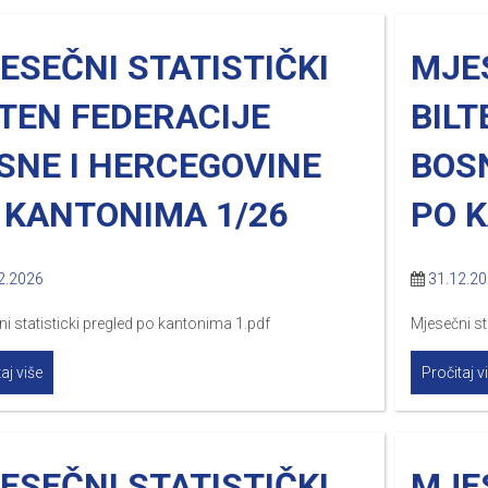
ESEČNI STATISTIČKI
MJES
LTEN FEDERACIJE
BILT
SNE I HERCEGOVINE
BOS
 KANTONIMA 1/26
PO 
2.2026
31.12.2
i statisticki pregled po kantonima 1.pdf
Mjesečni st
aj više
Pročitaj v
ESEČNI STATISTIČKI
MJES