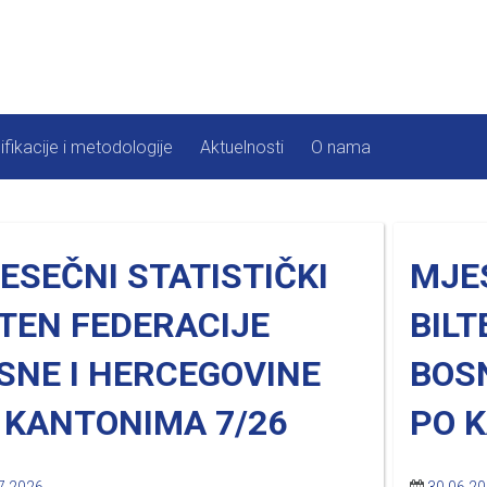
ifikacije i metodologije
Aktuelnosti
O nama
ESEČNI STATISTIČKI
MJES
LTEN FEDERACIJE
BILT
SNE I HERCEGOVINE
BOS
 KANTONIMA 7/26
PO 