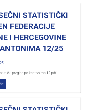
EČNI STATISTIČKI
EN FEDERACIJE
NE I HERCEGOVINE
KANTONIMA 12/25
025
atistički pregled po kantonima 12.pdf
iše
EČNI STATISTIČKI