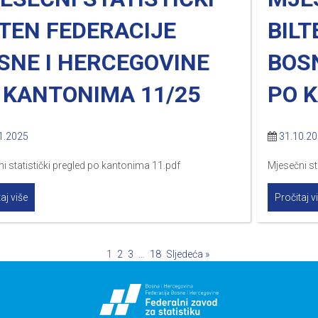
LTEN FEDERACIJE
BILT
SNE I HERCEGOVINE
BOS
 KANTONIMA 11/25
PO 
1.2025
31.10.2
i statistički pregled po kantonima 11.pdf
Mjesečni st
aj više
Pročitaj v
1
2
3
…
18
Sljedeća »