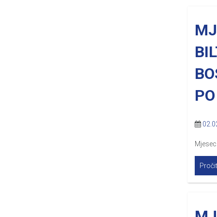
MJ
BI
BO
PO
02.0
Mjesecn
Pročit
MJ