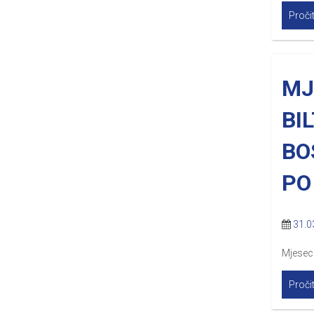
Pročit
MJ
BI
BO
PO
31.0
Mjesecn
Pročit