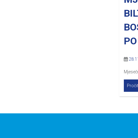
BI
BO
PO
28.1
Mjesečn
Pročit