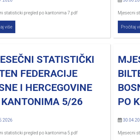
7.2026
30.06.2
i statisticki pregled po kantonima 7.pdf
Mjesecni st
aj više
Pročitaj v
ESEČNI STATISTIČKI
MJES
LTEN FEDERACIJE
BILT
SNE I HERCEGOVINE
BOS
 KANTONIMA 5/26
PO 
5.2026
30.04.2
i statisticki pregled po kantonima 5.pdf
Mjesecni st