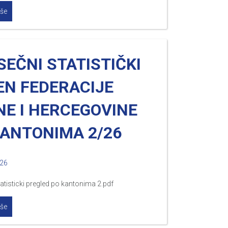
iše
EČNI STATISTIČKI
EN FEDERACIJE
NE I HERCEGOVINE
KANTONIMA 2/26
026
atisticki pregled po kantonima 2.pdf
iše