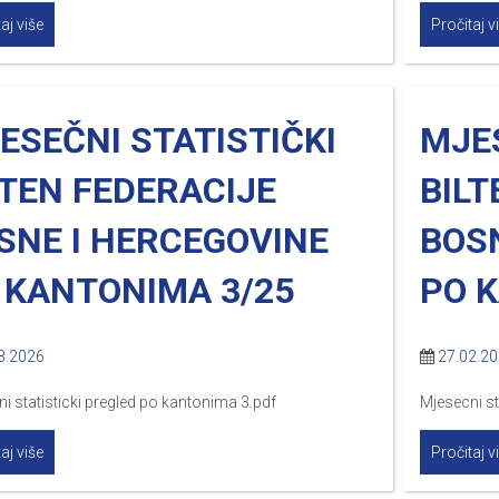
aj više
Pročitaj v
ESEČNI STATISTIČKI
MJES
LTEN FEDERACIJE
BILT
SNE I HERCEGOVINE
BOS
 KANTONIMA 3/25
PO 
3.2026
27.02.2
i statisticki pregled po kantonima 3.pdf
Mjesecni st
aj više
Pročitaj v