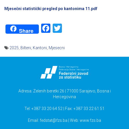
Mjesečni statistički pregled po kantonima 11.pdf
Facebook
Twitter
Share
2025
,
Bilteni
,
Kantoni
,
Mjesecni
Navigacija
članaka
Adresa: Zelenih beretki 26 | 71000 Sarajevo, Bosna i
Hercegovina
Tel: +387 33 20 64 52 | Fax: +387 33 22 61 51
Email:
fedstat@fzs.ba
| Web: www.fzs.ba