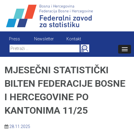
Skip
to
content
Press
Newsletter
Kontakt
Search
for:
MJESEČNI STATISTIČKI
BILTEN FEDERACIJE BOSNE
I HERCEGOVINE PO
KANTONIMA 11/25
28.11.2025