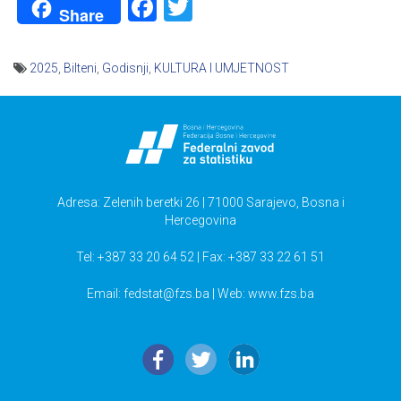
Facebook
Twitter
Share
2025
,
Bilteni
,
Godisnji
,
KULTURA I UMJETNOST
Navigacija
članaka
Adresa: Zelenih beretki 26 | 71000 Sarajevo, Bosna i
Hercegovina
Tel: +387 33 20 64 52 | Fax: +387 33 22 61 51
Email:
fedstat@fzs.ba
| Web: www.fzs.ba