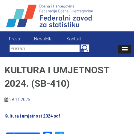
Skip
to
content
Press
Newsletter
Kontakt
Search
for:
KULTURA I UMJETNOST
2024. (SB-410)
28.11.2025
Kultura i umjetnost 2024
.
pdf