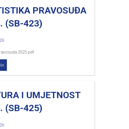
TISTIKA PRAVOSUĐA
. (SB-423)
026
 pravosuda 2025.pdf
iše
TURA I UMJETNOST
. (SB-425)
026