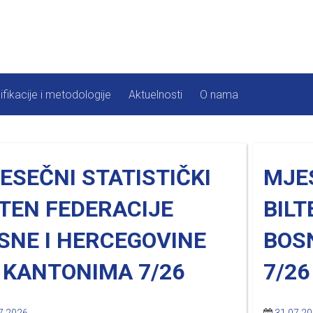
ifikacije i metodologije
Aktuelnosti
O nama
ESEČNI STATISTIČKI
MJES
LTEN FEDERACIJE
BILT
SNE I HERCEGOVINE
BOS
 KANTONIMA 7/26
7/26