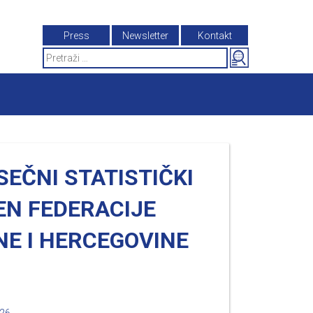
Press
Newsletter
Kontakt
Search
for:
EČNI STATISTIČKI
EN FEDERACIJE
NE I HERCEGOVINE