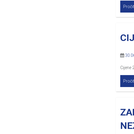
Pročit
CI
30.0
Cijene 
Pročit
ZA
NE