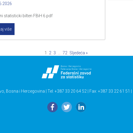
6.2026
i statisticki bilten FBiH 6.pdf
aj više
1
2
3
…
72
Sljedeća »
vo, Bosna i Hercegovina | Tel: +387 33 20 64 52 | Fax: +387 33 22 61 51 |