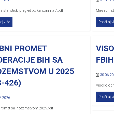
7.2026
31.07.2
i statisticki pregled po kantonima 7.pdf
Mjesecni sta
aj više
Pročitaj v
BNI PROMET
VIS
DERACIJE BIH SA
FBiH
OZEMSTVOM U 2025
30.06.2
B-426)
Visoko obr
Pročitaj v
7.2026
promet sa inozemstvom 2025.pdf