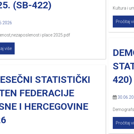
25. (SB-422)
Kultura i u
Pročitaj v
6.2026
enost,nezaposlenost i place 2025.pdf
aj više
DEM
STAT
ESEČNI STATISTIČKI
420)
LTEN FEDERACIJE
30.06.2
SNE I HERCEGOVINE
Demografsk
26
Pročitaj v