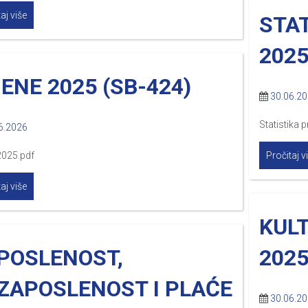
aj više
STA
2025
JENE 2025 (SB-424)
30.06.2
Statistika
6.2026
2025.pdf
Pročitaj v
aj više
KUL
POSLENOST,
2025
ZAPOSLENOST I PLAĆE
30.06.2