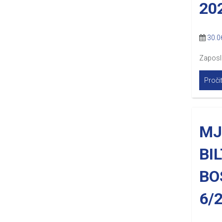
20
30.0
Zaposl
Pročit
MJ
BI
BO
6/