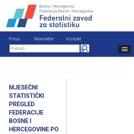
Skip
to
content
Press
Newsletter
Kontakt
Search
for:
MJESEČNI
STATISTIČKI
PREGLED
FEDERACIJE
BOSNE I
HERCEGOVINE PO