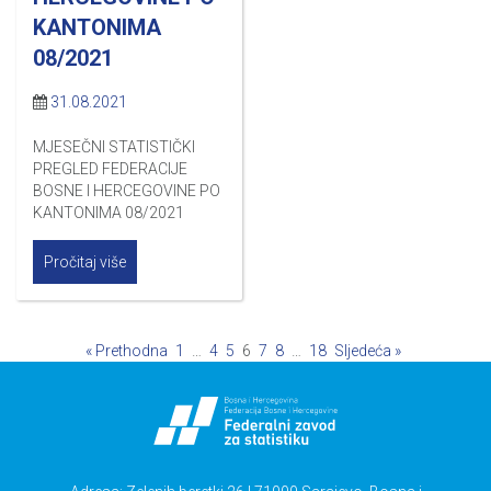
KANTONIMA
08/2021
31.08.2021
MJESEČNI STATISTIČKI
PREGLED FEDERACIJE
BOSNE I HERCEGOVINE PO
KANTONIMA 08/2021
Pročitaj više
« Prethodna
1
…
4
5
6
7
8
…
18
Sljedeća »