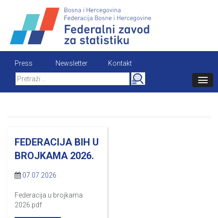
Skip
to
content
Press
Newsletter
Kontakt
Search
for:
FEDERACIJA BIH U
BROJKAMA 2026.
07.07.2026
Federacija u brojkama
2026.pdf