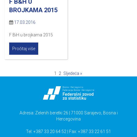
F B&H U
BROJKAMA 2015
17.03.2016
F BiH u brojkama 2015
Pročitaj više
1
2
Sljedeća »
Adresa: Zelenih beretki 26 | 71000 Sarajevo, Bosna i
Hercegovina
Tel: +387 33 20 64 52 | Fax: +387 33 22 61 51