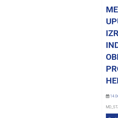
ME
UP
IZ
IN
OB
PR
HE
14.0
MD_STA