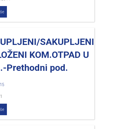
iše
KUPLJENI/SAKUPLJENI
LOŽENI KOM.OTPAD U
.-Prethodni pod.
015
.1
iše