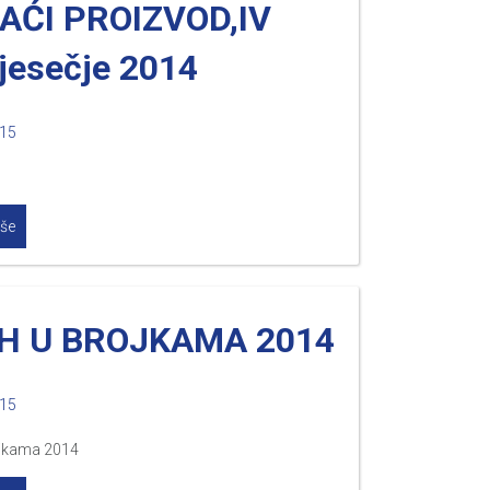
ĆI PROIZVOD,IV
jesečje 2014
015
iše
&H U BROJKAMA 2014
015
ojkama 2014