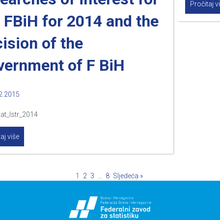
Pročitaj v
 FBiH for 2014 and the
ision of the
vernment of F BiH
2.2015
at_Istr_2014
aj više
1
2
3
…
8
Sljedeća »