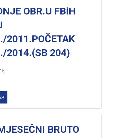
NJE OBR.U FBiH
J
./2011.POČETAK
./2014.(SB 204)
015
iše
MJESEČNI BRUTO