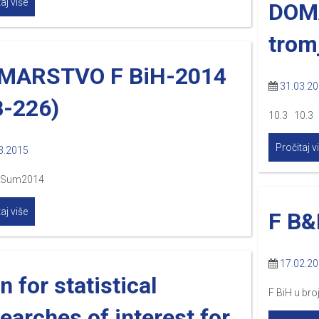
aj više
DOMA
trom
MARSTVO F BiH-2014
31.03.2
B-226)
10.3 10.3
Pročitaj v
3.2015
6Sum2014
aj više
F B
17.02.2
n for statistical
F BiH u br
earches of interest for