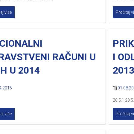
aj više
Pročitaj v
CIONALNI
PRI
RAVSTVENI RAČUNI U
I OD
iH U 2014
2013
4.2016
01.08.2
20.5.1 20.5
aj više
Pročitaj v