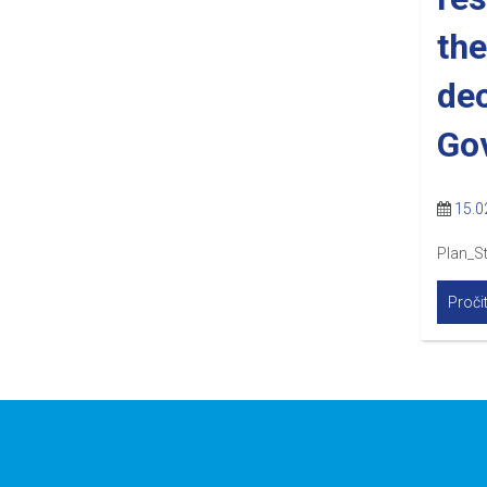
the
dec
Go
15.0
Plan_St
Pročit