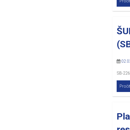
Pročit
ŠU
(S
02.0
SB-22
Pročit
Pla
res