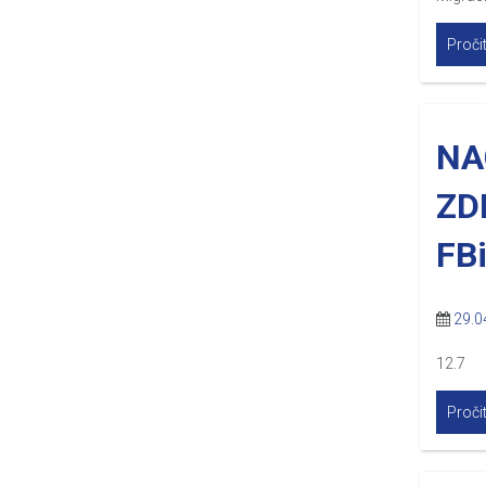
Pročit
NA
ZD
FB
29.0
12.7
Pročit