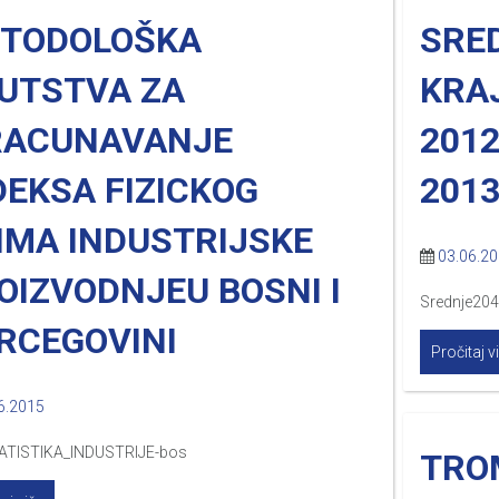
TODOLOŠKA
SRED
UTSTVA ZA
KRA
RACUNAVANJE
2012
DEKSA FIZICKOG
2013
IMA INDUSTRIJSKE
03.06.2
OIZVODNJEU BOSNI I
Srednje204
RCEGOVINI
Pročitaj v
6.2015
TISTIKA_INDUSTRIJE-bos
TRO