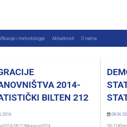
ifikacije i metodologije
Aktuelnosti
O nama
GRACIJE
DEM
ANOVNIŠTVA 2014-
STAT
ATISTIČKI BILTEN 212
STAT
6.2016
08.06.2
ije2014-SB212Migracije2014
SB-218De