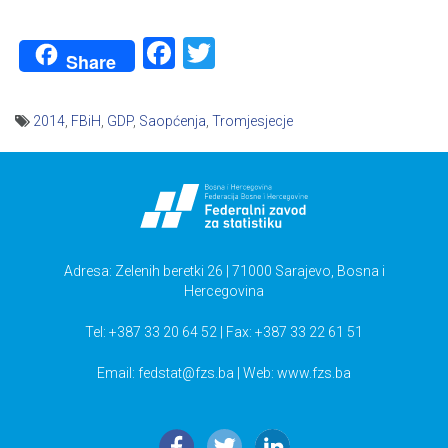
Facebook
Twitter
Share
2014
,
FBiH
,
GDP
,
Saopćenja
,
Tromjesjecje
Navigacija
članaka
Adresa: Zelenih beretki 26 | 71000 Sarajevo, Bosna i
Hercegovina
Tel: +387 33 20 64 52 | Fax: +387 33 22 61 51
Email:
fedstat@fzs.ba
| Web: www.fzs.ba