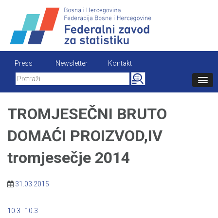
Skip
to
content
Press
Newsletter
Kontakt
Search
for:
TROMJESEČNI BRUTO
DOMAĆI PROIZVOD,IV
tromjesečje 2014
31.03.2015
10.3
10.3