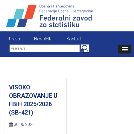
Skip
to
content
Press
Newsletter
Kontakt
Search
for:
VISOKO
OBRAZOVANJE U
FBiH 2025/2026
(SB-421)
30.06.2026