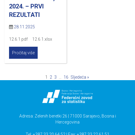
2024. – PRVI
REZULTATI
28.11.2025
12.6.1.pdf 12.6.1.xlsx
Pročitaj više
1
2
3
…
16
Sljedeća »
Adresa: Zelenih beretki 26 | 71000 Sarajevo, Bosna i
Hercegovina
Tel: +387 33 20 64 52 | Fax: +387 33 22 61 51