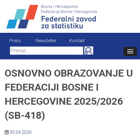
Skip
to
content
Press
Newsletter
Kontakt
Search
for:
OSNOVNO OBRAZOVANJE U
FEDERACIJI BOSNE I
HERCEGOVINE 2025/2026
(SB-418)
30.04.2026