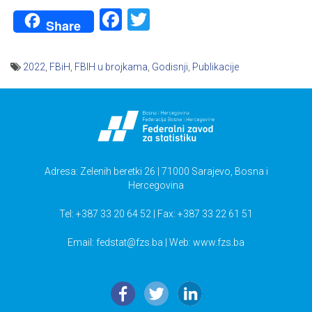
Facebook
Twitter
Share
2022
,
FBiH
,
FBIH u brojkama
,
Godisnji
,
Publikacije
Navigacija
članaka
Adresa: Zelenih beretki 26 | 71000 Sarajevo, Bosna i
Hercegovina
Tel: +387 33 20 64 52 | Fax: +387 33 22 61 51
Email:
fedstat@fzs.ba
| Web: www.fzs.ba