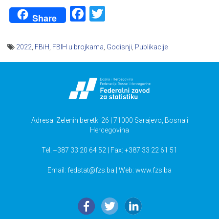
Facebook
Twitter
Share
2022
,
FBiH
,
FBIH u brojkama
,
Godisnji
,
Publikacije
Navigacija
članaka
Adresa: Zelenih beretki 26 | 71000 Sarajevo, Bosna i
Hercegovina
Tel: +387 33 20 64 52 | Fax: +387 33 22 61 51
Email:
fedstat@fzs.ba
| Web: www.fzs.ba